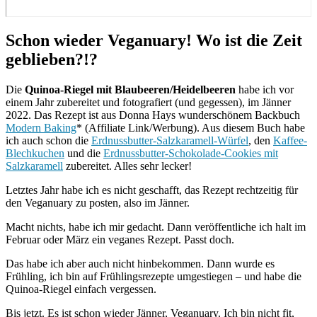
Schon wieder Veganuary! Wo ist die Zeit
geblieben?!?
Die
Quinoa-Riegel mit Blaubeeren/Heidelbeeren
habe ich vor
einem Jahr zubereitet und fotografiert (und gegessen), im Jänner
2022. Das Rezept ist aus Donna Hays wunderschönem Backbuch
Modern Baking
* (Affiliate Link/Werbung). Aus diesem Buch habe
ich auch schon die
Erdnussbutter-Salzkaramell-Würfel
, den
Kaffee-
Blechkuchen
und die
Erdnussbutter-Schokolade-Cookies mit
Salzkaramell
zubereitet. Alles sehr lecker!
Letztes Jahr habe ich es nicht geschafft, das Rezept rechtzeitig für
den Veganuary zu posten, also im Jänner.
Macht nichts, habe ich mir gedacht. Dann veröffentliche ich halt im
Februar oder März ein veganes Rezept. Passt doch.
Das habe ich aber auch nicht hinbekommen. Dann wurde es
Frühling, ich bin auf Frühlingsrezepte umgestiegen – und habe die
Quinoa-Riegel einfach vergessen.
Bis jetzt. Es ist schon wieder Jänner, Veganuary. Ich bin nicht fit,