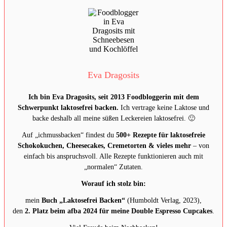
Eva Dragosits
Ich bin Eva Dragosits, seit 2013 Foodbloggerin mit dem
Schwerpunkt laktosefrei backen.
Ich vertrage keine Laktose und
backe deshalb all meine süßen Leckereien laktosefrei. 🙂
Auf „ichmussbacken“ findest du
500+ Rezepte für laktosefreie
Schokokuchen, Cheesecakes, Cremetorten & vieles mehr
– von
einfach bis anspruchsvoll. Alle Rezepte funktionieren auch mit
„normalen“ Zutaten.
Worauf ich stolz bin:
mein
Buch „Laktosefrei Backen“
(Humboldt Verlag, 2023),
den
2. Platz beim afba 2024 für meine Double Espresso Cupcakes
.