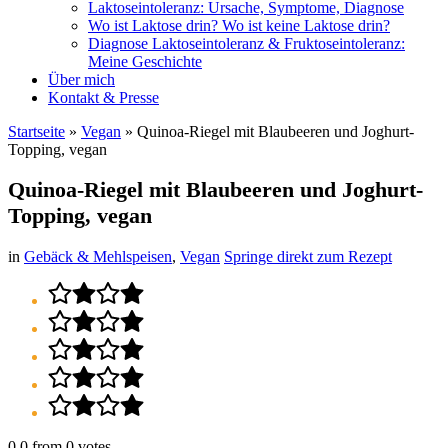
Laktoseintoleranz: Ursache, Symptome, Diagnose
Wo ist Laktose drin? Wo ist keine Laktose drin?
Diagnose Laktoseintoleranz & Fruktoseintoleranz:
Meine Geschichte
Über mich
Kontakt & Presse
Startseite
»
Vegan
»
Quinoa-Riegel mit Blaubeeren und Joghurt-
Topping, vegan
Quinoa-Riegel mit Blaubeeren und Joghurt-
Topping, vegan
in
Gebäck & Mehlspeisen
,
Vegan
Springe direkt zum Rezept
0.0
from
0
votes