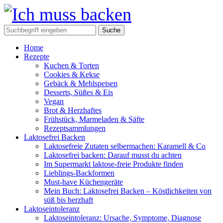
Home
Rezepte
Kuchen & Torten
Cookies & Kekse
Gebäck & Mehlspeisen
Desserts, Süßes & Eis
Vegan
Brot & Herzhaftes
Frühstück, Marmeladen & Säfte
Rezeptsammlungen
Laktosefrei Backen
Laktosefreie Zutaten selbermachen: Karamell & Co
Laktosefrei backen: Darauf musst du achten
Im Supermarkt laktose-freie Produkte finden
Lieblings-Backformen
Must-have Küchengeräte
Mein Buch: Laktosefrei Backen – Köstlichkeiten von
süß bis herzhaft
Laktoseintoleranz
Laktoseintoleranz: Ursache, Symptome, Diagnose