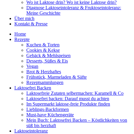
Wo ist Laktose drin? Wo ist keine Laktose drin?
Diagnose Laktoseintoleranz & Fruktoseintoleranz:
Meine Geschichte
Über mich
Kontakt & Presse
Home
Rezepte
Kuchen & Torten
Cookies & Kekse
Gebäck & Mehlspeisen
Desserts, Süßes & Eis
Vegan
Brot & Herzhaftes
Frühstück, Marmeladen & Säfte
Rezeptsammlungen
Laktosefrei Backen
Laktosefreie Zutaten selbermachen: Karamell & Co
Laktosefrei backen: Darauf musst du achten
Im Supermarkt laktose-freie Produkte finden
Lieblings-Backformen
Must-have Küchengeräte
Mein Buch: Laktosefrei Backen – Köstlichkeiten von
süß bis herzhaft
Laktoseintoleranz