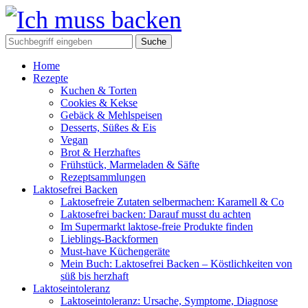
Home
Rezepte
Kuchen & Torten
Cookies & Kekse
Gebäck & Mehlspeisen
Desserts, Süßes & Eis
Vegan
Brot & Herzhaftes
Frühstück, Marmeladen & Säfte
Rezeptsammlungen
Laktosefrei Backen
Laktosefreie Zutaten selbermachen: Karamell & Co
Laktosefrei backen: Darauf musst du achten
Im Supermarkt laktose-freie Produkte finden
Lieblings-Backformen
Must-have Küchengeräte
Mein Buch: Laktosefrei Backen – Köstlichkeiten von
süß bis herzhaft
Laktoseintoleranz
Laktoseintoleranz: Ursache, Symptome, Diagnose