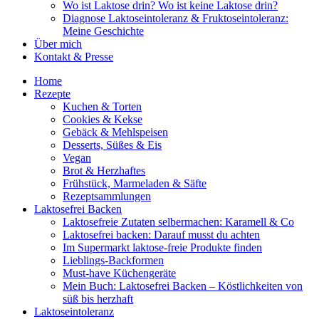
Wo ist Laktose drin? Wo ist keine Laktose drin?
Diagnose Laktoseintoleranz & Fruktoseintoleranz:
Meine Geschichte
Über mich
Kontakt & Presse
Home
Rezepte
Kuchen & Torten
Cookies & Kekse
Gebäck & Mehlspeisen
Desserts, Süßes & Eis
Vegan
Brot & Herzhaftes
Frühstück, Marmeladen & Säfte
Rezeptsammlungen
Laktosefrei Backen
Laktosefreie Zutaten selbermachen: Karamell & Co
Laktosefrei backen: Darauf musst du achten
Im Supermarkt laktose-freie Produkte finden
Lieblings-Backformen
Must-have Küchengeräte
Mein Buch: Laktosefrei Backen – Köstlichkeiten von
süß bis herzhaft
Laktoseintoleranz